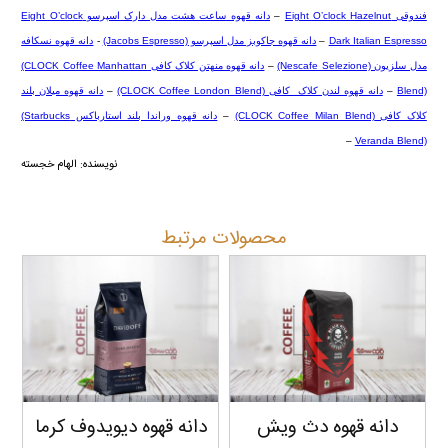
فندوقی
Eight O’clock Hazelnut
–
دانه قهوه ساعت هشت مدل دارک اسپرسو
Eight O’clock
Dark Italian Espresso
–
دانه قهوه جاکوبز مدل اسپرسو
(Jacobs Espresso)
-
دانه قهوه نسکافه
مدل سلزیون
(Nescafe Selezione)
–
دانه قهوه منهتن کلاک کافی
(CLOCK Coffee Manhattan
Blend)
–
دانه قهوه لندن کلاک کافی
(CLOCK Coffee London Blend)
–
دانه قهوه میلان بلند
کلاک کافی
(CLOCK Coffee Milan Blend)
–
دانه قهوه وراندا بلند استارباکس
(Starbucks
–
Veranda Blend)
نویسنده: الهام خجسته
محصولات مرتبط
دانه قهوه دث ویش
دانه قهوه دیویدوف کرما