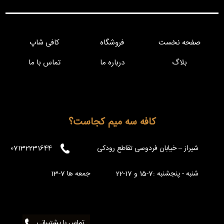
صفحه نخست
فروشگاه
کافی شاپ
بلاگ
درباره ما
تماس با ما
کافه سه میم کجاست؟
شیراز – خیابان فردوسی تقاطع رودکی
07132231644
شنبه - پنجشنبه :7-15 و 17-22 جمعه ها 7-13
تماس با پشتیبانی