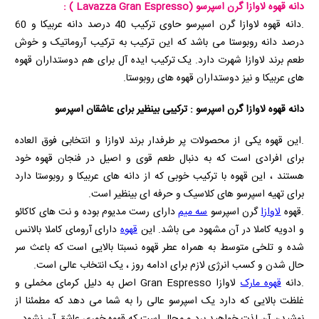
دانه قهوه لاوازا گرن اسپرسو
( Lavazza Gran Espresso)
:
.دانه قهوه لاوازا گرن اسپرسو حاوی ترکیب 40 درصد دانه عربیکا و 60
درصد دانه روبوستا می باشد که این ترکیب به ترکیب آروماتیک و خوش
طعم برند لاوازا شهرت دارد. یک ترکیب ایده آل برای هم دوستداران قهوه
های عربیکا و نیز دوستداران قهوه های روبوستا.
دانه قهوه لاوازا گرن اسپرسو : ترکیبی بینظیر برای عاشقان اسپرسو
.این قهوه یکی از محصولات پر طرفدار برند لاوازا و انتخابی فوق العاده
برای افرادی است که به دنبال طعم قوی و اصیل در فنجان قهوه خود
هستند ، این قهوه با ترکیب خوبی که از دانه های عربیکا و روبوستا دارد
برای تهیه اسپرسو های کلاسیک و حرفه ای بینظیر است.
.قهوه
لاوازا
گرن اسپرسو
سه میم
دارای رست مدیوم بوده و نت های کاکائو
و ادویه کاملا در آن مشهود می باشد. این
قهوه
دارای آرومای کاملا بالانس
شده و تلخی متوسط به همراه عطر قهوه نسبتا بالایی است که باعث سر
حال شدن و کسب انرژی لازم برای ادامه روز ، یک انتخاب عالی است.
.دانه
قهوه مارک
لاوازا
Gran Espresso
اصل به دلیل کرمای مخملی و
غلظت بالایی که دارد یک اسپرسو عالی را به شما می دهد که مطمئنا از
نوشیدن آن لذت خواهید برد و محال است که قهوه خوری عاشق آن نشود.