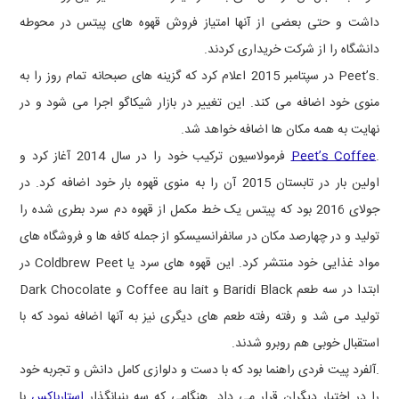
داشت و حتی بعضی از آنها امتیاز فروش قهوه های پیتس در محوطه
دانشگاه را از شرکت خریداری کردند.
.
Peet’s
در سپتامبر 2015 اعلام کرد که گزینه های صبحانه تمام روز را به
منوی خود اضافه می کند. این تغییر در بازار شیکاگو اجرا می شود و در
نهایت به همه مکان ها اضافه خواهد شد.
.
Peet’s Coffee
فرمولاسیون ترکیب خود را در سال 2014 آغاز کرد و
اولین بار در تابستان 2015 آن را به منوی قهوه بار خود اضافه کرد. در
جولای 2016 بود که پیتس یک خط مکمل از قهوه دم سرد بطری شده را
تولید و در چهارصد مکان در سانفرانسیسکو از جمله کافه ها و فروشگاه های
مواد غذایی خود منتشر کرد. این قهوه های سرد یا
Coldbrew Peet
در
ابتدا در سه طعم
Baridi Black
و
Coffee au lait
و
Dark Chocolate
تولید می شد و رفته رفته طعم های دیگری نیز به آنها اضافه نمود که با
استقبال خوبی هم روبرو شدند.
.آلفرد پیت فردی راهنما بود که با دست و دلوازی کامل دانش و تجربه خود
را در اختیار دیگران قرار می داد. هنگامی که سه بنیانگذار
استارباکس
با