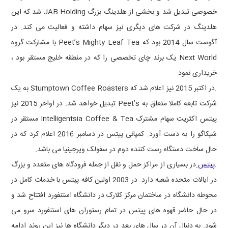
خصوصی تبدیل شد و بخشی از هلدینگ بزرگ
JAB Holding
شد که این
هلدینگ در شرکت های دیگری نیز سهام داشته و فعالیت می کند. در
آگوست سال 2014 بود که
Peet’s Mighty Leaf Tea
با مشارکت گروه
Next World
یک برند چای تخصصی را که در منطقه خلیج مستقر بود ،
خریداری نمود.
.در اکتبر 2015 نیز اعلام شد که
Stumptown Coffee Roasters
به یک
شرکت تابعه کاملا متعلق به
Peet’s
تبدیل خواهد شد. در اواخر 2015 نیز
پیتس اکثریت سهام مشترک
Intelligentsia Coffee & Tea
مستقر در
شیکاگو را به دست آورد. کمپانی پیتس در دسامبر 2016 اعلام کرد که در
حال ساخت دستگاه رست کننده دوم در سفولک ویرجینیا می باشد.
.
پیتس
در بسیاری از مراکز حمل و نقل از جمله فرودگاه های متعدد و بزرگ
در ایالات متحده شعبه دارد. در 2003 اولین کافه پیتس با خدمات کامل در
محوطه دانشگاه در ساختمان مرکز کلارک در دانشگاه استنفورد افتتاح شد و
در حال حاضر قهوه های پیتس در تمام رستوران های استنفورد سرو می
شود. به دنبال آن در سال های بعد در دیگر دانشگاه ها نیز این روند ادامه