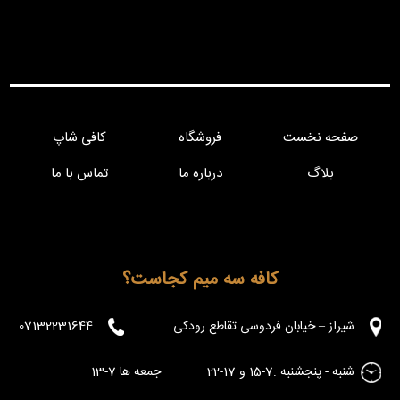
صفحه نخست
فروشگاه
کافی شاپ
بلاگ
درباره ما
تماس با ما
کافه سه میم کجاست؟
شیراز – خیابان فردوسی تقاطع رودکی
07132231644
شنبه - پنجشنبه :7-15 و 17-22 جمعه ها 7-13