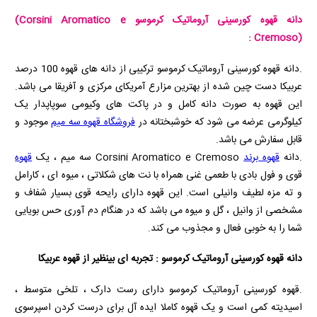
دانه قهوه کورسینی آروماتیک کرموسو
(Corsini Aromatico e
:
Cremoso)
.دانه قهوه کورسینی آروماتیک کرموسو ترکیبی از دانه های قهوه 100 درصد
عربیکا دست چین شده از بهترین مزارع آمریکای مرکزی و آفریقا می باشد.
این قهوه به صورت دانه کامل و در پاکت های وکیومی سوپاپدار یک
کیلوگرمی عرضه می شود که خوشبختانه در
فروشگاه قهوه سه میم
موجود و
قابل سفارش می باشد.
.دانه
قهوه برند
Corsini Aromatico e Cremoso
سه میم ، یک
قهوه
قوی و فول بادی با طعمی غنی همراه با نت های شکلاتی ، میوه ای ، کارامل
و ته مزه لطیف وانیلی است. این قهوه دارای رایحه قوی بسیار شفاف و
مشخصی از وانیل ، گل و میوه می باشد که در هنگام دم آوری حس بویایی
شما را به خوبی فعال و مجذوب می کند.
دانه قهوه کورسینی آروماتیک کرموسو : تجربه ای بینظیر از قهوه عربیکا
.قهوه کورسینی آروماتیک کرموسو دارای رست دارک ، تلخی متوسط ،
اسیدیته کمی است و یک قهوه کاملا ایده آل برای درست کردن اسپرسوی