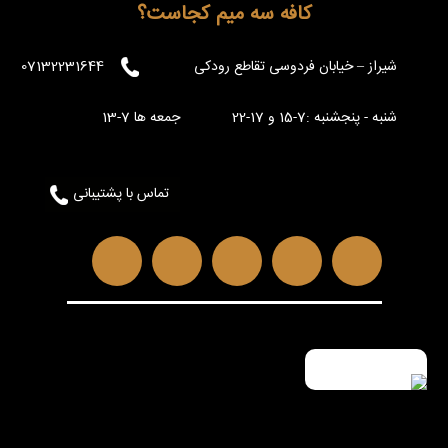
کافه سه میم کجاست؟
شیراز – خیابان فردوسی تقاطع رودکی
07132231644
شنبه - پنجشنبه :7-15 و 17-22 جمعه ها 7-13
تماس با پشتیبانی