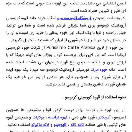
اصیل ایتالیایی می باشد. نت غالب این قهوه ، نت چوبی است که با ته مزه
ای غنی و شیرین همراه شده است.
.در وبسایت اینترنتی
فروشگاه قهوه سه میم
امکان خرید دانه قهوه کورسینی
آروماتیک کرموسو برای شما عزیزان فراهم شده است و شما می توانید
خیلی راحت و تنها با یک کلیک این قهوه بینظیر را خریداری نموده و آن را
درب منزل خود در شیراز یا هر شهری از ایران که هستید ، تحویل بگیرید.
.این قهوه از لاین
Purissimo Caffé Arabica
از شرکت قهوه کورسینی
ایتالیا است که این لاین برای برجسته کردن ویژگی های گونه عربیکا که با
ارزش ترین و با کیفیت ترین نوع قهوه در جهان می باشد ، ایجاد شده
است. دانه
قهوه مارک
کورسینی آروماتیک کرموسو سه میم ، یک قهوه ایده
آل برای شروع روز و همچنین برای هر ساعتی از روز می خواهید یک
فنجان قهوه با کافئین متعادل و طعمی لذیذ بنوشید.
نحوه استفاده از قهوه کورسینی کرموسو :
.از این قهوه می توانید برای درست کردن انواع نوشیدنی ها همچون
اسپرسو ،
آمریکانو
، قهوه های دمی ،
قهوه فرانسه
،
موکاپات
و همچنین قهوه
های ترکیبی با شیر همانند
کافه لاته
،
کاپوچینو
و
لاته ماکیاتو
استفاده نمائید.