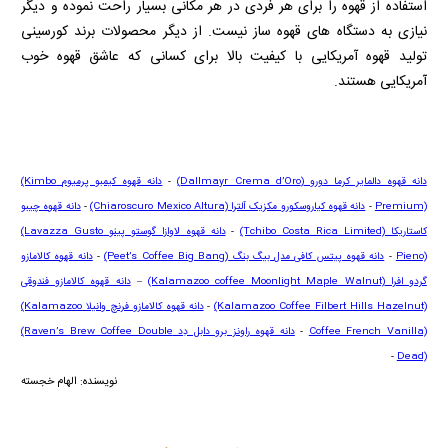
استفاده از قهوه را برای هر فردی در هر مکانی بسیار راحت نموده و دیگر
نیازی به دستگاه های قهوه ساز نیست. از دیگر محصولات برند کورسینی
تولید قهوه آمریکایی با کیفیت بالا برای کسانی که عاشق قهوه خوب
آمریکایی هستند.
دانه قهوه دالمایر کرما دورو
(Dallmayr Crema d’Oro)
-
دانه قهوه کیمبو پرمیوم
(Kimbo
Premium)
-
دانه قهوه کیاروسکورو مکزیک آلترا
(Chiaroscuro Mexico Altura)
-
دانه قهوه چیبو
کاستاریکا
(Tchibo Costa Rica Limited)
-
دانه قهوه لاوازا گوستو پینو
(Lavazza Gusto
Pieno)
-
دانه قهوه پیتس کافی مدل بیگ بنگ
(Peet’s Coffee Big Bang)
-
دانه قهوه کالامازو
گردو افرا
(Kalamazoo coffee Moonlight Maple Walnut)
–
دانه قهوه کالامازو فندوقی
(Kalamazoo Coffee Filbert Hills Hazelnut)
-
دانه قهوه کالامازو فرنچ وانیلا
(Kalamazoo
Coffee French Vanilla)
-
دانه قهوه راونز برو دابل دِد
(Raven’s Brew Coffee Double
-
Dead)
نویسنده: الهام خجسته