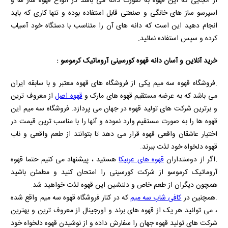
از آنجایی که این قهوه به صورت دانه می باشد در انواع قهوه ساز ها و
اسپرسو ساز های خانگی و صنعتی قابل استفاده بوده و تنها کاری که باید
انجام دهید این است که دانه های آن را متناسب با دستگاه خود آسیاب
کرده و سپس استفاده نمائید.
خرید آنلاین و آسان دانه قهوه کورسینی آروماتیک کرموسو :
.فروشگاه قهوه سه میم یکی از فروشگاه های قهوه معتبر و با سابقه ایران
می باشد که به عرضه مستقیم قهوه های مارک و
قهوه اصل
از معروف ترین
و برترین شرکت های تولید قهوه در جهان می پردازد. فروشگاه سه میم این
قهوه ها را به صورت مستقیم وارد نموده و آنها را با مناسب ترین قیمت در
اختیار عاشقان واقعی قهوه قرار می دهد تا بتوانند از طعم واقعی و ناب
قهوه دلخواه خود لذت ببرند.
.اگر از دوستداران
قهوه های عربیکا
هستید ، پیشنهاد می کنیم حتما قهوه
آروماتیک کرموسو از شرکت کورسینی را امتحان کنید و مطمئن باشید
همچون دیگران از طعم خاص و دلنشین این قهوه لذت خواهید شد.
.همچنین در
کافی شاپ سه میم
که در کنار فروشگاه قهوه سه میم واقع شده
، می توانید هر یک از قهوه های برند و اورجینال از معروف ترین و بهترین
شرکت های تولید قهوه جهان را سفارش داده و از نوشیدن قهوه دلخواه خود