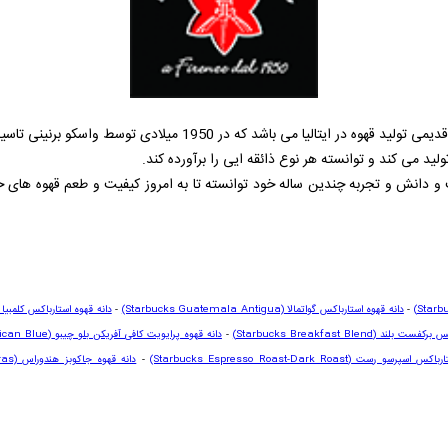
تالیا می باشد که در 1950 میلادی توسط واسکو برنینی تاسیس شد.
 تولید می کند و توانسته هر نوع ذائقه ایی را برآورده کند.
 و دانش و تجربه چندین ساله خود توانسته تا به امروز کیفیت و طعم قهوه های
-
دانه قهوه استارباکس گواتمالا
(Starbucks Guatemala Antigua)
-
دانه قهوه استارباکس کلمبیا 
کس برکفست بلند (
Starbucks Breakfast Blend
)
-
دانه قهوه پرایویت کافی آفریکن بلو چیبو
rican Blue)
ستارباکس اسپرسو رست
(Starbucks Espresso Roast-Dark Roast)
-
دانه قهوه جاکوبز هندوراس
as)