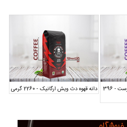
دانه قهوه دث ویش اسپرسو رست - 396
دانه قهوه دث ویش ارگانیک - 2260 گرمی
د