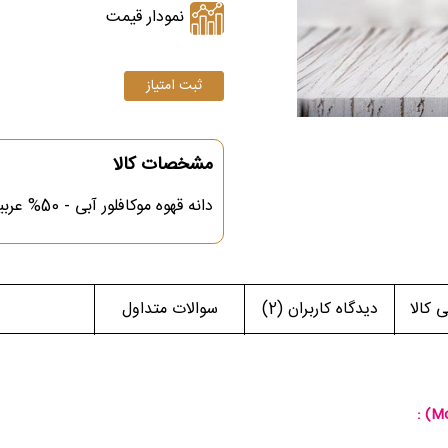
نمودار قیمت
مشخصات کالا
دانه قهوه موکافلور آبی - 50% عربیکا و 50% روبوستا - رست مدیوم - 1000 گرمی
کالا
دیدگاه کاربران
(2)
سوالات متداول
:
(Mo