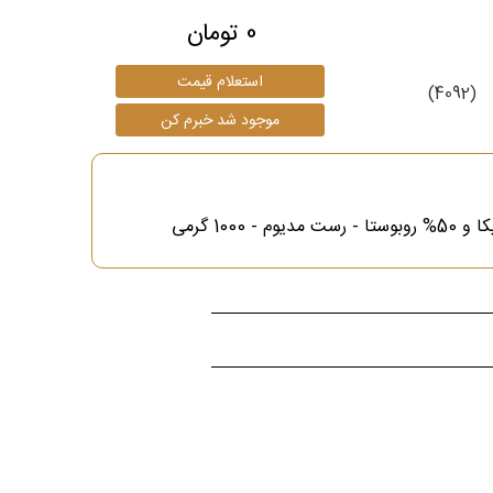
0 تومان
(4092)