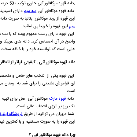
.دانه قهوه موکافلور آبی حاوی ترکیب 50 درصد دانه قهوه عربیکا و 50 درصد دانه قهوه روبوستا می باشد و قهوه ای با طعم و عطر عالی و نسبتا شیرین می باشد.
.دانه قهوه موکافلور آبی
سه میم
دارای اسیدیته 
این قهوه از برند موکافلور ایتالیا به صورت 
میم
این قهوه را خریداری نمائید.
.این قهوه دارای رست مدیوم بوده که با نت 
واضح در آن احساس کرد. دانه های عربیکا و
هایی است که توانسته خود را با ذائقه سخت پ
دانه قهوه موکافلور آبی : کیفیتی فراتر از انتظار
.این قهوه یکی از انتخاب‌ های خاص و منحصر به
ای فراموش‌ نشدنی را برای شما به ارمغان می‌
است.
.دانه
قهوه مارک
موکافلور آبی اصل برای تهیه
یک روز پر انرژی انتخاب عالی است.
.شما عزیزان می توانید از طریق
فروشگاه اینتر
این قهوه را به صورت مستقیم و با کمترین قیم
چرا دانه قهوه موکافلور آبی ؟