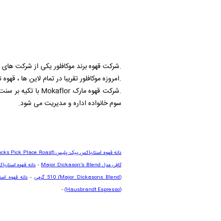
.شرکت قهوه برند موکافلور یکی از شرکت های قدیمی تولید قهوه در ای
.امروزه موکافلور تقریبا در تمام لاین ها ، قهوه
.شرکت قهوه مارک
Mokaflor
با تکیه بر سنت
سوم خانواده اداره و مدیریت می شود.
دانه قهوه استارباکس پیک پلیس
(Starbucks Pick Place Roast)
کافی مدل
Major Dickason’s Blend
-
دانه قهوه استاربا
(
Major Dickasons Blend
) 510 گرمی
-
دانه قهوه ا
-
(Hausbrandt Espresso)