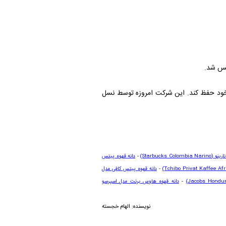
 خود حفظ کند. این شرکت امروزه توسط نسل
نارینو
(Starbucks Colombia Narino)
-
دانه قهوه پیتس
(Tchibo Privat Kaffee Af
-
دانه قهوه پیتس کافی مدل
(Jacobs Hondur
-
دانه قهوه هاوس برنت مدل اسپرسو
نویسنده: الهام خجسته