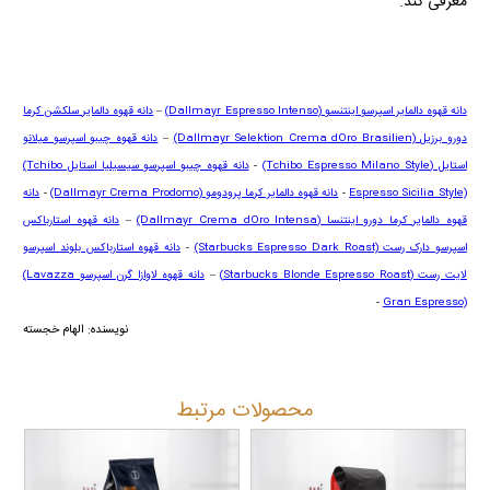
معرفی کند.
دانه قهوه دالمایر اسپرسو اینتنسو
(Dallmayr Espresso Intenso)
–
دانه قهوه دالمایر سلکشن کرما
دورو برزیل
(Dallmayr Selektion Crema dOro Brasilien)
–
دانه قهوه چیبو اسپرسو میلانو
استایل
(Tchibo Espresso Milano Style)
-
دانه قهوه چیبو اسپرسو سیسیلیا استایل
(Tchibo
Espresso Sicilia Style)
-
دانه قهوه دالمایر کرما پرودومو
(Dallmayr Crema Prodomo)
-
دانه
قهوه دالمایر کرما دورو اینتنسا
(Dallmayr Crema dOro Intensa)
–
دانه قهوه استارباکس
اسپرسو دارک رست
(Starbucks Espresso Dark Roast)
-
دانه قهوه استارباکس بلوند اسپرسو
لایت رست (
Starbucks Blonde Espresso Roast
)
–
دانه قهوه لاوازا گرن اسپرسو
(Lavazza
-
Gran Espresso)
نویسنده: الهام خجسته
محصولات مرتبط