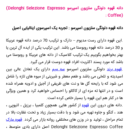
دانه قهوه دلونگی سلزیون اسپرسو
(Delonghi Selezione Espresso
:
Coffee)
دانه قهوه دلونگی سلزیون اسپرسو : تجربه یک اسپرسوی ایتالیایی اصیل
.این قهوه دارای رست مدیوم – دارک و ترکیب 70 درصد دانه قهوه عربیکا
و 30 درصد دانه قهوه روبوستا می باشد. این ترکیب یکی از ایده آل ترین یا
بهتر بخواهیم بگوییم یک ترکیب کلاسیک از دانه های عربیکا و روبوستا می
باشد که مورد پسند اکثریت افراد قهوه دوست قرار می گیرد.
.
قهوه برند
دلونگی سلزیون اسپرسو
سه میم
دارای یک تعادل عالی بین
اسیدیته و تلخی می باشد و طعم معطر و شیرینی از میوه های تازه را شامل
می شود که با رایحه گل ها و نت های ظریفی از آجیل و ادویه همراه شده
است و در انتها ته مزه ای از کاکائو را احساس خواهید کرد و همین ویژگی
ها در کنار هم این قهوه را بسیار خاص کرده است.
.دانه های درون این
قهوه
از کشور هایی همچون کلمبیا ، برزیل ، اتیوپی ،
هند ، کنگو و جاوه تهیه می شود و با دقت بسیار زیاد و تحت نظارت بالا در
تمام مراحل ، تولید و در وزن های مختلفی روانه بازار می گردد.
قهوه مارک
Delonghi Selezione Espresso Coffee
اصل دارای بادی متوسط ،