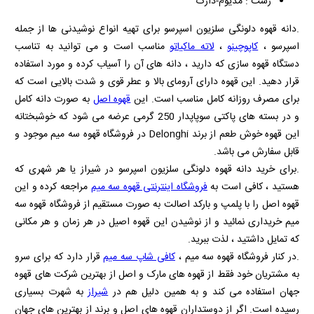
رست : مدیوم-دارک
.دانه قهوه دلونگی سلزیون اسپرسو برای تهیه انواع نوشیدنی ها از جمله
اسپرسو ،
کاپوچینو
،
لاته ماکیاتو
مناسب است و می توانید به تناسب
دستگاه قهوه سازی که دارید ، دانه های آن را آسیاب کرده و مورد استفاده
قرار دهید. این قهوه دارای آرومای بالا و عطر قوی و شدت بالایی است که
برای مصرف روزانه کامل مناسب است. این
قهوه اصل
به صورت دانه کامل
و در بسته های پاکتی سوپاپدار 250 گرمی عرضه می شود که خوشبختانه
این قهوه خوش طعم از برند
Delonghi
در فروشگاه قهوه سه میم موجود و
قابل سفارش می باشد.
.برای خرید دانه قهوه دلونگی سلزیون اسپرسو در شیراز یا هر شهری که
هستید ، کافی است به
فروشگاه اینترنتی قهوه سه میم
مراجعه کرده و این
قهوه اصل را با پلمپ و بارکد اصالت به صورت مستقیم از فروشگاه قهوه سه
میم خریداری نمائید و از نوشیدن این قهوه اصیل در هر زمان و هر مکانی
که تمایل داشتید ، لذت ببرید.
.در کنار فروشگاه قهوه سه میم ،
کافی شاپ سه میم
قرار دارد که برای سرو
به مشتریان خود فقط از قهوه های مارک و اصل از بهترین شرکت های قهوه
جهان استفاده می کند و به همین دلیل هم در
شیراز
به شهرت بسیاری
رسیده است. اگر از دوستداران قهوه های اصل و برند از بهترین های جهان