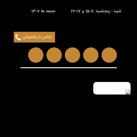
شنبه - پنجشنبه :7-15 و 17-22 جمعه ها 7-13
تماس با پشتیبانی