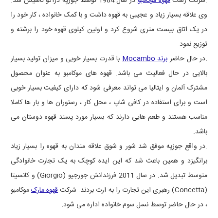
.شرکت رست
قهوه موکامبو
در سال 1984 توسط جوزپه دراگو
تاسیس شد.
وی علاقه بسیار زیاد و عجیبی به قهوه داشت و با کمک خانواده ، کار خود را
در یک اتاق بیست متری شروع کرد و اولین کیلوی قهوه خود را برشته و
توزیع نمود.
.در حال حاضر
برند Mocambo
با قدرت بسیار خوبی و میزان تولید بسیار
بالایی در حال فعالیت می باشد. قهوه های موکامبو به عنوان محصول
مشترک آلمان و ایتالیا می تواند معرفی شود که دارای کیفیت بسیار خوبی
است و برای استفاده در کافی شاپ ، محل کار ، رستوران ها و بار ها کاملا
مناسب هستند و طعم هایی دارند که بسیار مورد پسند قهوه دوستان می
باشد.
.در واقع جوزپه موفق شد شور و شوق علاقه مندان به قهوه را بسیار زیاد
برانگیزد و همین باعث شد که این ایده کوچک به یک تجارت خانوادگی
متوسط تبدیل شد. در سال 2011 فرزندانش جورجیو
(Giorgio)
و کانسیتا
(Concetta)
رهبری این تجارت را به ارث بردند. شرکت
قهوه مارک
موکامبو
، در حال حاضر توسط نسل سوم خانواده اداره می شود.