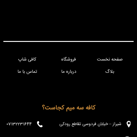
صفحه نخست
فروشگاه
کافی شاپ
بلاگ
درباره ما
تماس با ما
کافه سه میم کجاست؟
شیراز – خیابان فردوسی تقاطع رودکی
07132231644