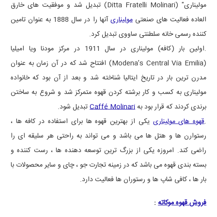
مولیناری"
(Ditta Fratelli Molinari)
تبدیل شد و موفقیت های خارق
العاده فعالیت های صنعتی
مولیناری
آنها را در سال 1888 به عنوان تامین
کننده رسمی خانه سلطنتی ساووی تبدیل کرد.
.اولین بار (کافه) مولیناری در سال 1911 در مرکز مودنا ویا امیلیا
(Modena’s Central Via Emilia)
افتتاح شد که در آن زمان به عنوان
مدرن ترین بار در تاریخ ایتالیا شناخته شد و بعد از آن بود که خانواده
مولیناری به کسب و کار برشته کردن قهوه متمرکز شد و شروع به ساختن
برندی کردند که قرار بود به
Caffé Molinari
تبدیل شود.
.
قهوه های مولیناری
یکی از بهترین قهوه ها برای استفاده در کافه ها ،
رستوارن ها و هتل ها می باشد و می تواند به راحتی هر سلیقه ای را
راضی کند. امروزه یکی از بزرگ ترین توسعه دهنده ها ، رست کننده و
بسته بندی قهوه می باشد که در زمینه تجارت جو ، چای و سایر محصولات با
بار ها ، کافی شاپ ها و رستوران ها فعالیت دارد.
فروش قهوه موکاته
: