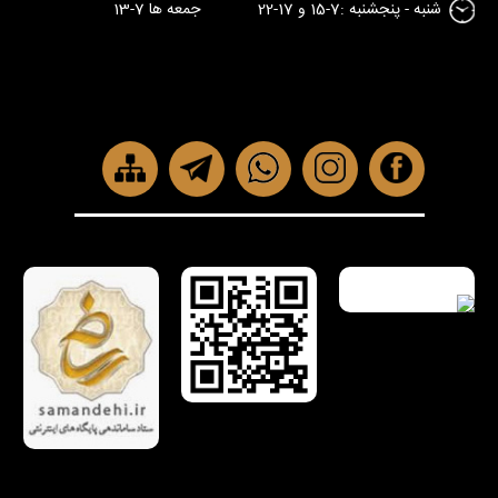
شنبه - پنجشنبه :7-15 و 17-22 جمعه ها 7-13